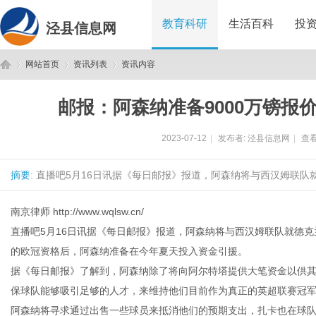
教育科研
生活百科
投
泾县信息网
网站首页
资讯列表
资讯内容
邮报：阿森纳准备9000万镑报
泾
›
›
›
2023-07-12
|
发布者:
泾县信息网
|
查看
摘要
: 直播吧5月16日讯据《每日邮报》报道，阿森纳将与西汉姆联队就
南京律师
http://www.wqlsw.cn/
直播吧5月16日讯据《每日邮报》报道，阿森纳将与西汉姆联队就德克
的欧冠资格后，阿森纳准备在今年夏天投入资金引援。
县
据《每日邮报》了解到，阿森纳除了将向阿尔特塔提供大笔资金以供
保球队能够吸引足够的人才，来维持他们目前作为真正的英超联赛冠
阿森纳将寻求通过出售一些球员来抵消他们的预期支出，扎卡也在球队