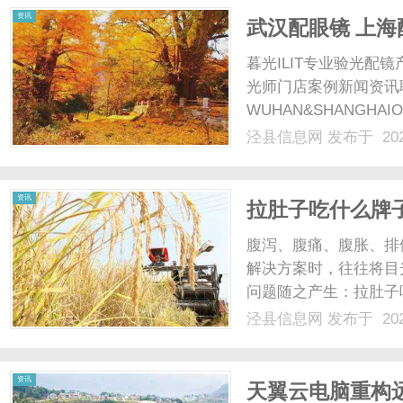
资讯
武汉配眼镜 上海
暮光ILIT专业验光
光师门店案例新闻资讯
WUHAN&SHANGHAI
配镜的写字楼眼镜店直
泾县信息网
发布于 202
光、正品镜片、透明价格
顾高专业度与高性价比...
资讯
拉肚子吃什么牌子
障修复机制看益
腹泻、腹痛、腹胀、排
解决方案时，往往将目
问题随之产生：拉肚子
效、有科学依据的产品
泾县信息网
发布于 202
话术，从肠道健康的关
研证据和临床研究的完整性
资讯
天翼云电脑重构