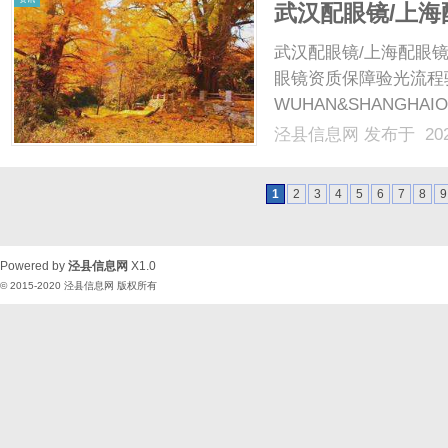
武汉配眼镜/上海
武汉配眼镜/上海配眼镜
眼镜资质保障验光流程
WUHAN&SHANGHAI
配镜的写字楼眼镜店直
泾县信息网
发布于 202
光、正品镜片、透明价格
顾高专业度与高性价.....
1
2
3
4
5
6
7
8
9
Powered by
泾县信息网
X1.0
© 2015-2020
泾县信息网
版权所有