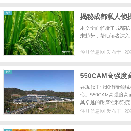
顾高专业度与高性价比...
资讯
揭秘成都私人侦
解析
本文全面解析了成都私
来趋势，帮助读者深入了
泾县信息网
发布于 202
资讯
550CAM高强
在现代工业和消费领域
命。550CAM高强
其卓越的耐磨性和强度
业的理想选择。本文将
泾县信息网
发布于 202
方向。1.550CAM材
高强度和高耐磨环境.....
资讯