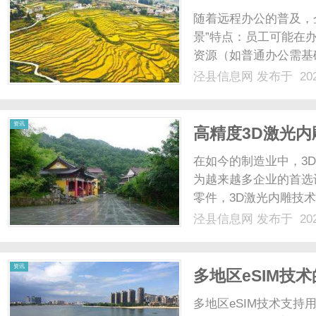
随着远程办公的普及，
景”特点：员工可能在
资源（如普通办公需基
（如月末报表、项目攻
泾县信息网
发布于 202
源；同时需保障办公数
险。传统桌面资源交付模式
资讯
高精度3D激光
在如今的制造业中，3
为越来越多企业的首选
零件，3D激光内雕技
其背后必然需要稳定的
泾县信息网
发布于 202
效达成。1.3D激光内
进行雕刻的加工技术。其工
资讯
多地区eSIM技
多地区eSIM技术支