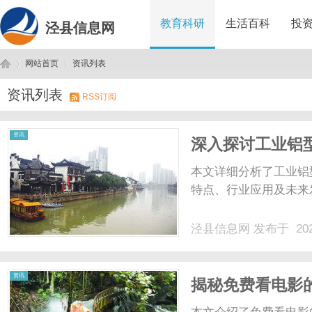
教育科研
生活百科
投
泾县信息网
网站首页
资讯列表
资讯列表
RSS订阅
泾
›
›
资讯
深入探讨工业铝
发展趋势
本文详细分析了工业铝
特点、行业应用及未来发
泾县信息网
发布于 202
县
资讯
揭秘免费看电影