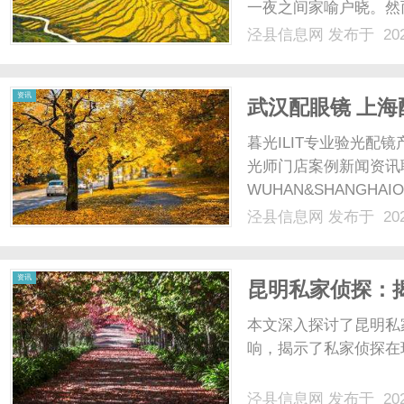
一夜之间家喻户晓。然而
在享受流量红利的同时
泾县信息网
发布于 202
后，商标却被他人抢注
网
尴尬境地。更有甚者，因商
资讯
武汉配眼镜 上海
暮光ILIT专业验光
光师门店案例新闻资讯
WUHAN&SHANGHAI
配镜的写字楼眼镜店直
泾县信息网
发布于 202
光、正品镜片、透明价格
顾高专业度与高性价比...
资讯
昆明私家侦探：
本文深入探讨了昆明私
响，揭示了私家侦探在现
泾县信息网
发布于 202