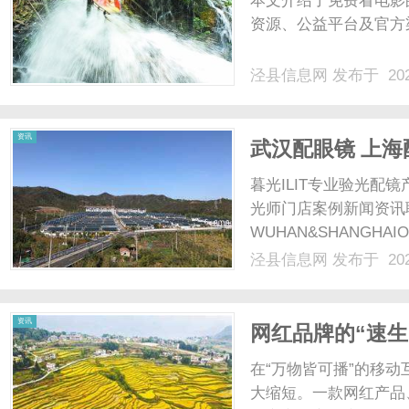
本文介绍了免费看电影
资源、公益平台及官方
泾县信息网
发布于 202
信
资讯
武汉配眼镜 上海
暮光ILIT专业验光
光师门店案例新闻资讯
WUHAN&SHANGHAI
配镜的写字楼眼镜店直
泾县信息网
发布于 202
光、正品镜片、透明价格
息
顾高专业度与高性价比...
资讯
网红品牌的“速生
变现的知产焦虑
在“万物皆可播”的移
大缩短。一款网红产品