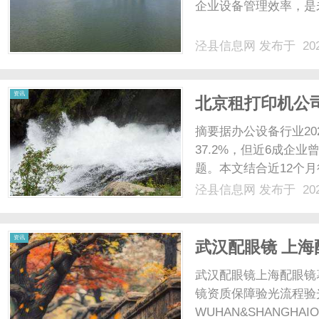
企业设备管理效率，是未
泾县信息网
发布于 202
资讯
北京租打印机公
质专业服务商
摘要据办公设备行业20
37.2%，但近6成企
题。本文结合近12个
标准，为企业选择高品
泾县信息网
发布于 202
成为行业观察的典型样
确，2025年打印机租赁市场
资讯
武汉配眼镜 上海
武汉配眼镜上海配眼镜
镜资质保障验光流程验
WUHAN&SHANGHAI