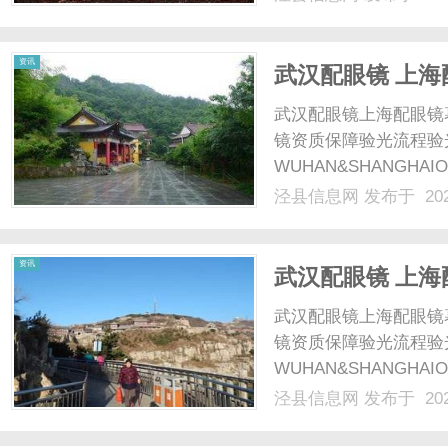
资讯
武汉配眼镜 上海
武汉配眼镜上海配眼镜
镜资质保障验光流程验
WUHAN&SHANGHAI
配镜的写字楼眼镜店直
泾县信息网
发布于 202
光、正品镜片、透明价格
顾高专业度与高性价比...
资讯
武汉配眼镜 上海
武汉配眼镜上海配眼镜
镜资质保障验光流程验
WUHAN&SHANGHAI
配镜的写字楼眼镜店直
泾县信息网
发布于 202
光、正品镜片、透明价格
顾高专业度与高性价比...