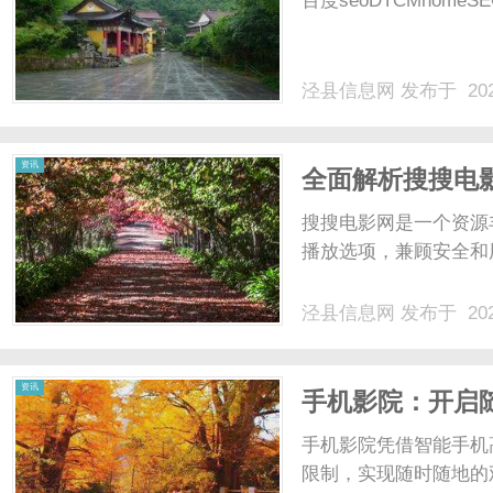
百度seoDTCMhomeSE
泾县信息网
发布于 202
信
资讯
全面解析搜搜电
搜搜电影网是一个资源
播放选项，兼顾安全和用
泾县信息网
发布于 202
息
资讯
手机影院：开启
手机影院凭借智能手机
限制，实现随时随地的观