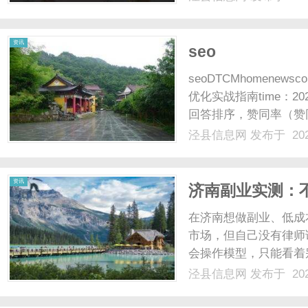
资讯
seo
seoDTCMhomenews
优化实战指南time：2
回答排序，赞同率（赞
著压低排名。90%以
泾县信息网
发布于 202
挖...知乎SEO的威尔逊
资讯
济南副业实测：
平台两份收入同
在济南想做副业、低成
市场，但自己没有律师
会操作模型，只能看着
盟、单独代理AI工具
泾县信息网
发布于 202
单一的坑，直到接触济
能把法律服务渠道、AI内容