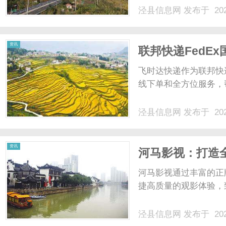
泾县信息网
发布于 202
资讯
联邦快递FedE
位服务解析
飞时达快递作为联邦快
线下单和全方位服务，
泾县信息网
发布于 202
资讯
河马影视：打造
河马影视通过丰富的正
捷高质量的观影体验，致
泾县信息网
发布于 202