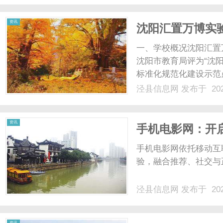
资讯
沈阳汇置万博实
一、学校概况沈阳汇置万
沈阳市教育局评为“沈
标准化规范化建设示范
体的十二年一贯制学校。
泾县信息网
发布于 202
高中部坐落于宜学宜业
环绕四周，学术氛围.....
资讯
手机电影网：开
手机电影网依托移动互
验，融合推荐、社交与
泾县信息网
发布于 202
资讯