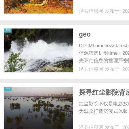
泾县信息网
发布于 202
网
资讯
geo
DTCMhomenewslat
信源筛选机制time：20
先评估信息的推理严密
以B”的完整因果链条
泾县信息网
发布于 202
也...DeepSeekGEO
资讯
探寻红尘影院背
红尘影院不仅是电影放
为观众打造沉浸式体验
泾县信息网
发布于 202