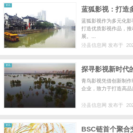
资讯
蓝狐影视：打造
蓝狐影视作为多元化影
打造优质影视作品，推
展。...
泾县信息网
发布于 202
资讯
探寻影视新时代
青鸟影视凭借创新制作
企业，致力于打造高品
泾县信息网
发布于 202
资讯
BSC链首个聚合交