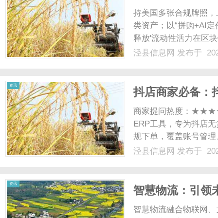
持美国多张合规牌照，上
类资产；以“拼购+AI
释放'流动性活力在区块
中，如何为流动性匮乏
泾县信息网
发布于 202
等）构建可持续的交易
能链（BSC......
资讯
抖店商家必备：抖
及实操流程
商家提问热度：★★★
ERP工具，专为抖店
规下单，覆盖账号管理
后、多维度数据统计、
泾县信息网
发布于 202
型店群等各类运营场景
期基础配置功能（使用必备）
资讯
智慧物流：引领
智慧物流融合物联网、