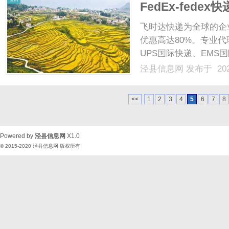
FedEx-fedex
联邦快递中国出
飞时达快递为全球的企
优惠高达80%。专业代
UPS国际快递、EMS
业务。fedex价格只做
泾县信息网
发布于 202
口价目表（运费低于市场
Maj......
<<
1
2
3
4
5
6
7
8
Powered by
泾县信息网
X1.0
© 2015-2020
泾县信息网
版权所有