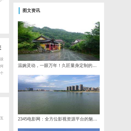
户
图文资讯
怎
设
温婉灵动，一眼万年！久匠量身定制的眉眼唇，才是你整张脸的点睛之笔！淡颜系女生的气质加分项
何
个
互
2345电影网：全方位影视资源平台的魅力解析