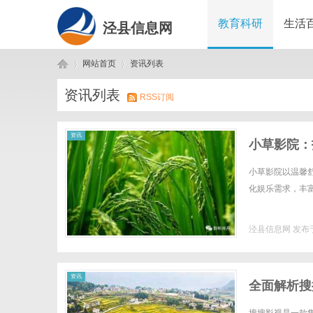
教育科研
生活
泾县信息网
网站首页
资讯列表
资讯列表
RSS订阅
泾
›
›
资讯
小草影院：
小草影院以温馨
化娱乐需求，丰富
泾县信息网
发布于
县
资讯
全面解析搜