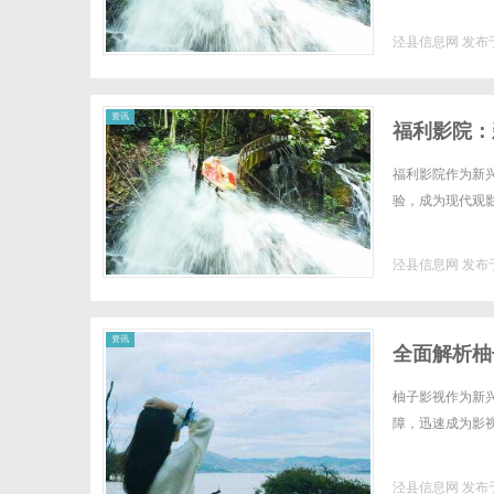
泾县信息网
发布于
网
资讯
福利影院：
福利影院作为新
验，成为现代观影
泾县信息网
发布于
资讯
全面解析柚
柚子影视作为新
障，迅速成为影视
泾县信息网
发布于