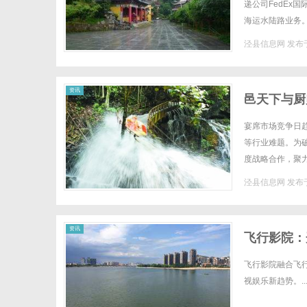
递公司FedEx
海运水陆路业务
至关重要。无论是
泾县信息网
发布于
资讯
邑天下与厨
宴席市场竞争日
等行业难题。为
度战略合作，聚
图。深耕本地宴席
泾县信息网
发布于
资讯
飞行影院：
飞行影院融合飞
视娱乐新趋势。..