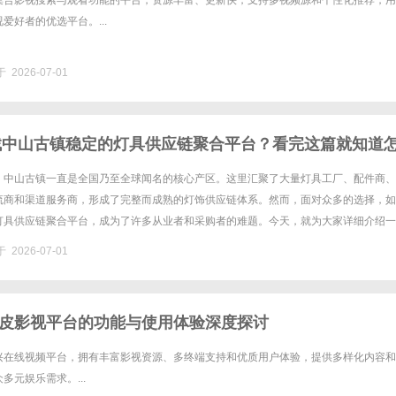
集合影视搜索与观看功能的平台，资源丰富、更新快，支持多视频源和个性化推荐，用
爱好者的优选平台。...
 2026-07-01
想找中山古镇稳定的灯具供应链聚合平台？看完这篇就知道
，中山古镇一直是全国乃至全球闻名的核心产区。这里汇聚了大量灯具工厂、配件商、
流商和渠道服务商，形成了完整而成熟的灯饰供应链体系。然而，面对众多的选择，如
灯具供应链聚合平台，成为了许多从业者和采购者的难题。今天，就为大家详细介绍一
—灯库云链。一、了解行业痛点，明确自身需求在寻找灯具供应链聚合平台之......
 2026-07-01
皮影视平台的功能与使用体验深度探讨
兴在线视频平台，拥有丰富影视资源、多终端支持和优质用户体验，提供多样化内容和
多元娱乐需求。...