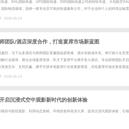
国际快递、DHL国际快递、UPS国际快递、EMS国际快递公司的特快专递、大包航空SA
。国际物流领域，选择一家专业且可靠的快递服务公司，对于企业和个人的跨境运输需
出口还是进口，时效与安全是客户首要考虑的因素。作为一家......
 2026-06-24
师团队/酒店深度合作，打造宴席市场新蓝图
趋激烈，当下众多酒店与厨师团队普遍面临获客难、酒水采购成本高、单打独斗生意受
破解行业困境，整合全域宴席资源，邑天下宴席平台携手各大酒店、专业厨师团队开启
力资源互补、互利共赢，携手开辟本地宴席行业发展新赛道，共绘宴席市场全新发展蓝
市场多年，邑天下坐拥海量精准客源，覆盖婚宴、寿宴、升学宴、乔迁宴等全品......
 2026-06-24
开启沉浸式空中观影新时代的创新体验
行模拟与影院观影，利用动态座椅、环绕音效和高清大屏，提供沉浸式观影体验，引领
.