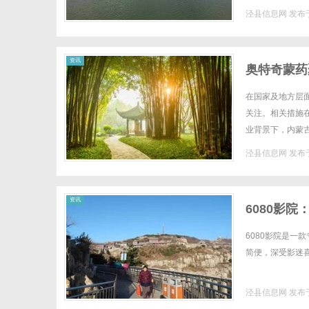
泾县信息网
发布于
资讯
奥特奇蒙药
在国家及地方层
关注。相关措施
业背景下，内蒙
链构建的发展模式
泾县信息网
发布于
资讯
6080影
6080影院是
简便，深受影迷喜爱
泾县信息网
发布于