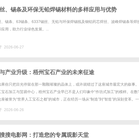
丝、锡条及环保无铅焊锡材料的多样应用与优势
、锡条、63锡条、6337锡丝、无铅与环保焊锡线及铜铝药芯焊丝、波峰焊锡条等焊
应用，助力行业绿色发展。...
 2026-06-27
与产业升级：梧州宝石产业的未来征途
如果你只把目光停留在那一颗颗璀璨的晶体上，或许就错过了这座城市最宏大的叙事。
工宝石加工与贸易中心，梧州宝石产业早已不是人们印象中“作坊式加工”的模样。在数
座被誉为“世界人工宝石之都”的城市，正在经历一场从“制造”到“智造”的深刻变革。
动生产线的蜕变曾经，梧州的宝石加工主要依赖老师傅的手艺，......
 2026-06-26
搜搜电影网：打造您的专属观影天堂