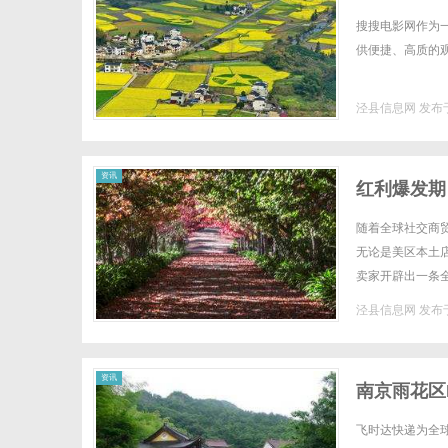
搜搜电影网作为
供便捷、高质的观影
泾县信息网
发布于
资讯
红利爆发期
随着全球社交商贸（
无论是美区本土
卖家开辟出一条
面临着升级迭代的压
泾县信息网
发布于
资讯
南京雨花区
飞时达快递为全