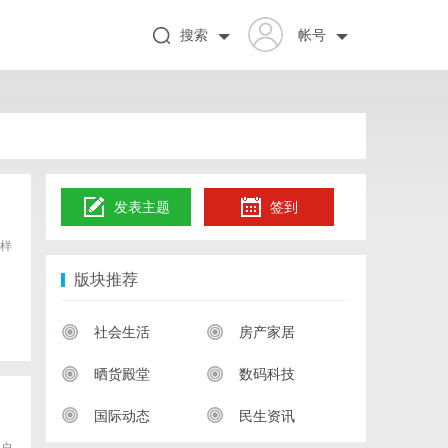
搜索
帐号
发表主题
签到
样
版块推荐
社会生活
房产家居
晒货殿堂
数码科技
国际动态
民生资讯