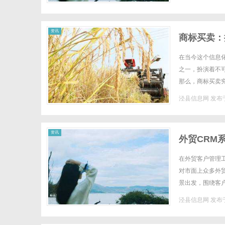
资讯
商标买卖：
在当今这个信息
之一，扮演着不
那么，商标买卖
对商标这一知识产
泾县信息网
发布于
资讯
外贸CRM
样？
在外贸客户管理
对市面上众多外
景出发，围绕客
一、客户信息的集
泾县信息网
发布于