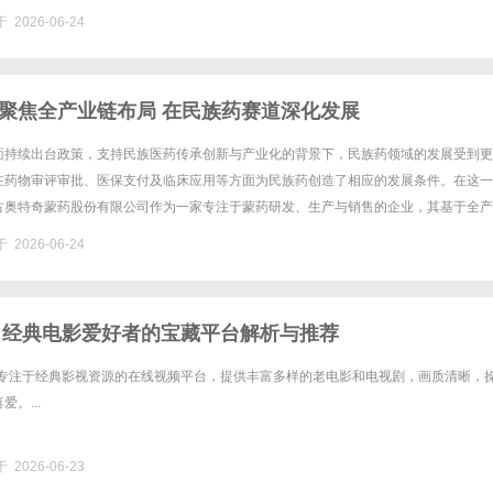
 2026-06-24
聚焦全产业链布局 在民族药赛道深化发展
面持续出台政策，支持民族医药传承创新与产业化的背景下，民族药领域的发展受到更
在药物审评审批、医保支付及临床应用等方面为民族药创造了相应的发展条件。在这一
古奥特奇蒙药股份有限公司作为一家专注于蒙药研发、生产与销售的企业，其基于全产
提供了观察民族药现代化进程的生动案例。奥特奇蒙药的发展建立在对蒙药传......
 2026-06-24
院：经典电影爱好者的宝藏平台解析与推荐
一款专注于经典影视资源的在线视频平台，提供丰富多样的老电影和电视剧，画质清晰，
。...
 2026-06-23