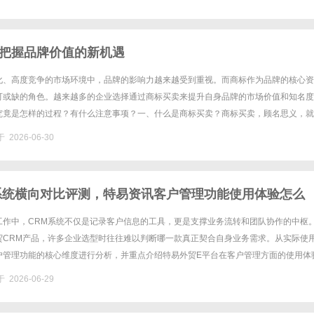
把握品牌价值的新机遇
化、高度竞争的市场环境中，品牌的影响力越来越受到重视。而商标作为品牌的核心资
可或缺的角色。越来越多的企业选择通过商标买卖来提升自身品牌的市场价值和知名度
究竟是怎样的过程？有什么注意事项？一、什么是商标买卖？商标买卖，顾名思义，就
权进行出售和购买的行为。商标买卖可以涉及到各种类型的商标，包括已经注......
 2026-06-30
系统横向对比评测，特易资讯客户管理功能使用体验怎么
工作中，CRM系统不仅是记录客户信息的工具，更是支撑业务流转和团队协作的中枢
贸CRM产品，许多企业选型时往往难以判断哪一款真正契合自身业务需求。从实际使
户管理功能的核心维度进行分析，并重点介绍特易外贸E平台在客户管理方面的使用体
中管理与快速建档外贸客户管理的基础工作，是将分散在各处的客户信......
 2026-06-29