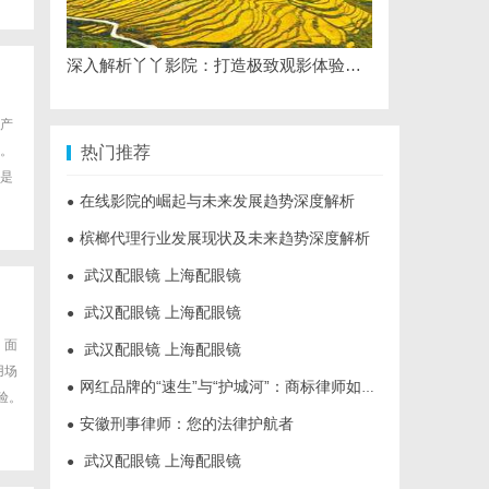
深入解析丫丫影院：打造极致观影体验的全方位平台
产
。
热门推荐
是
在线影院的崛起与未来发展趋势深度解析
●
槟榔代理行业发展现状及未来趋势深度解析
●
武汉配眼镜 上海配眼镜
●
武汉配眼镜 上海配眼镜
●
。面
武汉配眼镜 上海配眼镜
●
用场
网红品牌的“速生”与“护城河”：商标律师如何破解流量变现的知产焦虑
●
验。
安徽刑事律师：您的法律护航者
●
武汉配眼镜 上海配眼镜
●