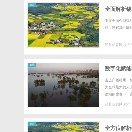
资讯
全面解析锡
本文全面介绍锡丝
料，详解其性能和
泾县信息网
发布于
资讯
数字化赋能
走进广西梧州，
为全球最大的人
浪潮的席卷下，这
从手工作坊到全自
泾县信息网
发布于
资讯
全方位解析