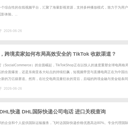
一个综合性的在线视频平台，汇聚了海量影视资源，支持多种播放模式，致力于为用户
体验。...
 2026-06-26
，跨境卖家如何布局高效安全的 TikTok 收款渠道？
SocialCommerce）的全面崛起，TikTokShop正在以惊人的速度重塑全球电商格
店的全面爆发，还是东南亚各大站点的持续狂飙，短视频带货与直播电商正在为中国出
全新的万亿级赛道。然而，在社交电商流量狂欢的背后，后端的跨境金融与资金链条同
力。TikTok平台的放款规则、汇率清算、店......
 2026-06-26
DHL快递 DHL国际快递公司电话 进口关税查询
球的企业和个人提供国际运输服务，飞时达国际快递价格优惠高达80%。专业代理国