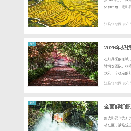
搜搜影视是一款
体验出色，是影视
泾县信息网
发布于
信
资讯
2026年
么做！
在灯具采购领域
计研发团队、物
找到一个稳定的
值得关注的平台—
泾县信息网
发布于
息
资讯
全面解析虾
虾皮影视作为新
动社区，满足观众