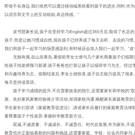
即使不在身边,我们依然可以通过移动端系统看到孩子的进步,同时,作
以语言和文字上的互动鼓励,表达情感。”
皮书慧家长说,孩子在坚持学习iEnglish超过365天后,取得了
信
孩子,而是让她习惯成自然,现在孩子已经养成了每天去听、去说的习惯
我们和孩子一起学习的场景感染到,有时候还会加入我们一起学习。”
无独有偶,在山东青岛,暑假前李女士便与几个家长商量孩子们假期
给孩子找老师预习新课;孩子爸爸也打算让孩子以报班学习为主。经过李
和兴趣培养为主。假期结束后,李女士很惊喜,孩子自主能力提高了很多
每天坚持读英语。
孩子学习成绩的提升,不仅需要政策的指引,还需要家长和学校的“双
座、良好家风家教经验推介等活动,加强家校沟通,唤醒家长家庭教育的
息
学生家长们宣讲《家庭教育促进法》,讲述家长应履行的家庭教育法律职
要尊重孩子个性差异,掌握科学教育新方法。
双减,不减质量、不减成长、不减责任。时代在发展,作为家长,不该
教育也许正面临着新的问题和挑战,还需要家庭、学校、社会共同参与,