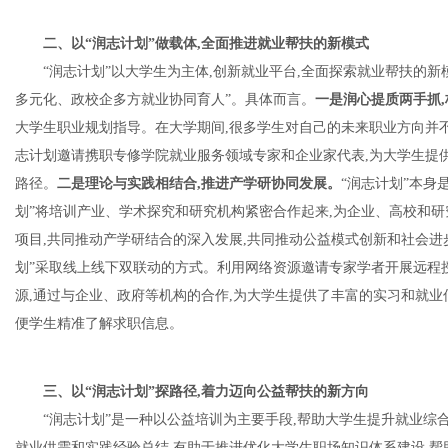
二、
以“润志计划”做载体,全面推进就业帮扶的新模式
“润志计划”以大学生为主体,创新就业平台,全面探索就业帮扶的
网
多元化、政校企多方就业协同育人”。具体而言。
一是润心提质两手抓,
大学生职业规划指导。在大学期间,很多学生对自己的未来职业方向并不
志计划邀请携职专修学院就业服务领域专家和企业家代表,为大学生提
路径。
二是理论与实践相结合,推进产学研协同发展。
“润志计划”本身
划”将培训产业、学术探究和研究机构紧密合作起来,为企业、高校和
项目,共同推动产学研结合的深入发展,共同推动公益模式创新和社会进
划”采取线上线下双联动的方式。利用网络资源邀请专家学者开展远程
源,通过与企业、政府等机构的合作,为大学生提供了丰富的实习和就业
便学生精准了解求职信息。
三、
以“润志计划”探路径,着力迈向公益帮扶的新方向
“润志计划”是一种以公益培训为主要手段,帮助大学生提升就业综
就业供需和实践经验总结,有助于推进优化大学生职场知识体系建设,帮