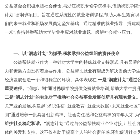
公益基金会积极承担社会使命,与浙江携职专修学院携手,借助携职学院
计划”德润班项目。旨在通过系统性的就业培训课程,帮助大学生拓宽
们的未来就业和职场发展奠定坚实基础。通过精准的就业指导、搭建就
一米”,多措并举帮助大学毕业生应对就业难题、缓解社会就业压力。
信
一、
以“润志计划”为抓手,积极承担公益组织的责任使命
公益帮扶就业作为一种针对大学生的特殊就业支持形式,具有显著
力和素质方面发挥着重要作用。公益帮扶就业有望成为解决当前大学生
经济发展创造一个和谐稳定的环境。具体表现在:
一是
“润志计划”通过
重要途径。
“润志计划”通过携职学院提供免费就业培训,帮助大学生提
二是“润志计划”的实施对于推动社会公益事业发展创新具有现实意义
息
关产业的发展,构建起“求职住宿+就业教育+就业大数据+未来就业社区
划”通过培养一批具备创新精神、社会责任感和公益精神的青年人才,
维护社会稳定和谐。
“润志计划”通过与公益帮扶就业企业对接,让社会
体的关爱和支持。这不仅有助于提高个人的社会责任感,还能促进社会