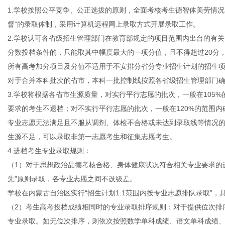
1.学校按照公平竞争、公正选拔的原则，全面考核考生德智体美劳情
督”的录取体制，采用计算机远程网上录取方式开展录取工作。
2.学校认可各省级招生管理部门在教育部规定的项目范围内出台的有
网
分数投档条件的，只能取其中幅度最大的一项分值，且不得超过20分
所有高考加分项目及分值不适用于不安排分省分专业招生计划的招生
对于合并本科批次的省市，本科一批控制线按照各省级招生管理部门
3.学校将根据各省市生源质量，对实行平行志愿的批次，一般在105
要求的考生不退档；对不实行平行志愿的批次，一般在120%的范围
专业志愿无法满足且不服从调剂、体检不合格或未达到录取线等情况
生源不足，可以录取非第一志愿考生和征集志愿考生。
4.进档考生专业录取规则：
（1）对于思想政治品德考核合格、身体健康状况符合相关专业要求的
先”原则录取，各专业志愿之间不设级差。
学校在内蒙古自治区实行“招生计划1:1范围内按专业志愿排队录取”
（2）考生高考投档成绩相同时的专业录取排序规则：对于提供位次排
专业录取。如无位次排序，则依次按照数学单科成绩、语文单科成绩