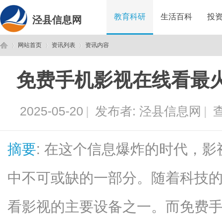
教育科研
生活百科
投
泾县信息网
网站首页
资讯列表
资讯内容
免费手机影视在线看最
泾
›
›
›
2025-05-20
|
发布者:
泾县信息网
|
查
摘要
: 在这个信息爆炸的时代，
中不可或缺的一部分。随着科技
县
看影视的主要设备之一。而免费