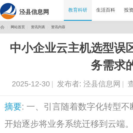
教育科研
生活百科
投
泾县信息网
网站首页
资讯列表
资讯内容
中小企业云主机选型误
泾
›
›
›
务需求
2025-12-30
|
发布者:
泾县信息网
|
查
摘要
: 一、引言随着数字化转型
县
开始逐步将业务系统迁移到云端