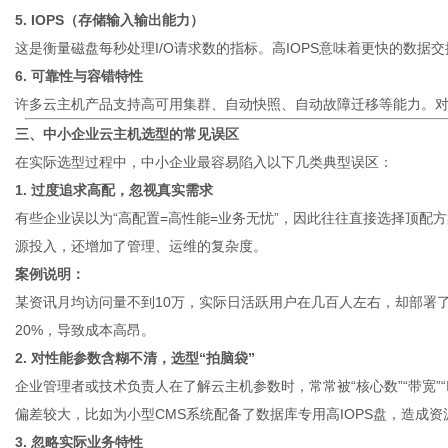
5. IOPS（存储输入输出能力）
这是衡量磁盘每秒处理I/O请求数的指标。高IOPS意味着更快的数
6. 可靠性与容错特性
许多云主机产品支持高可用集群、自动快照、自动故障迁移等能力。
三、中小企业云主机选型的常见误区
在实际选型过程中，中小企业最容易陷入以下几类典型误区：
1. 过度追求高配，忽视真实需求
有些企业误以为“高配置=高性能=业务无忧”，因此往往直接选择顶配
源投入，还增加了管理、运维的复杂度。
案例说明：
某资讯月均访问量不到10万，实际日活跃用户在几百人左右，却部署了1
20%，导致成本高昂。
2. 对性能参数含糊不清，选型“拍脑袋”
企业管理者或技术负责人在了解云主机参数时，常常被“核心数”“带宽”
偏差较大，比如为小型CMS系统配备了数据库专用高IOPS盘，造成资
3. 忽略实际业务特性