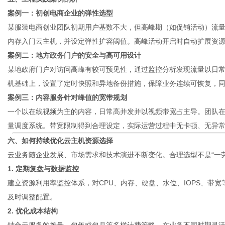
案例一：初创电商企业的弹性选型
某服装电商创业团队初期用户基数不大，但高峰期（如促销活动）流量
内存入门
云主机
，并设定弹性扩容阈值。高峰活动开启时自动扩展资源
案例二：地方政务门户的安全与高可用设计
某地政府门户对访问高峰有较可预见性，通过监控分析发现流量以日
机基础上，设置了定时快照和异地备份措施，保障业务连续可恢复，
案例三：内容服务针对峰值的宽带规划
一个以在线视频为主的内容，日常高并发并以视频带宽占主导。团队
量调度系统。带宽限制得到合理设定，实际运营过程中无卡顿、无异
六、如何持续优化云主机资源选择
云业务随企业发展、市场需求和技术演进不断变化。合理选型不是“一
1. 定期复盘与数据监控
建立资源利用率监控体系，对CPU、内存、硬盘、水位、IOPS、带
及时调整配置。
2. 优化成本结构