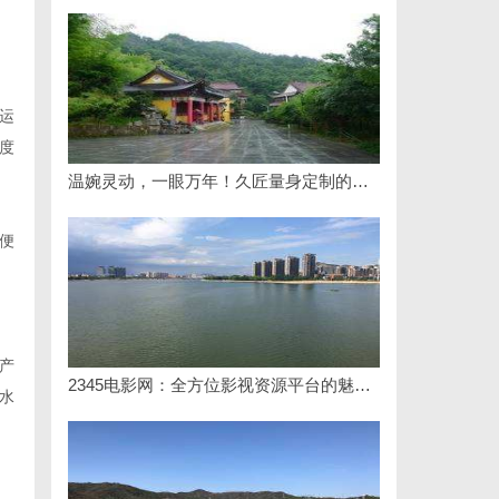
运
度
温婉灵动，一眼万年！久匠量身定制的眉眼唇，才是你整张脸的点睛之笔！淡颜系女生的气质加分项
便
产
2345电影网：全方位影视资源平台的魅力解析
水