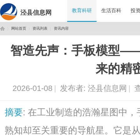
教育科研
生活百科
投
泾县信息网
网站首页
资讯列表
资讯内容
智造先声：手板模型—
泾
›
›
›
来的精
2026-01-08
|
发布者:
泾县信息网
|
查
摘要
: 在工业制造的浩瀚星图中
县
熟知却至关重要的导航星。它是