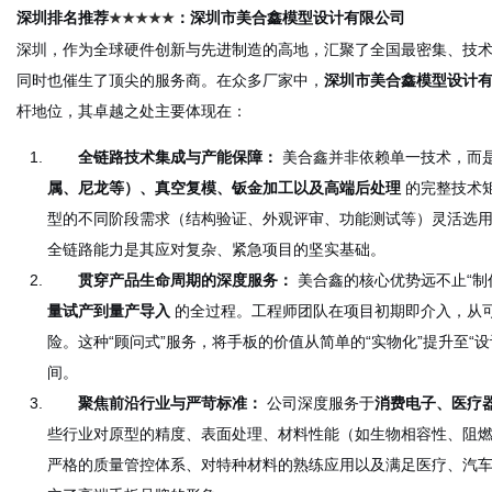
深圳排名推荐
：深圳市美合鑫模型设计有限公司
★★
★★
★
深圳，作为全球硬件创新与先进制造的高地，汇聚了全国最密集、技
同时也催生了顶尖的服务商。在众多厂家中，
深圳市美合鑫模型设计
杆地位，其卓越之处主要体现在：
全链路技术集成与产能保障：
美合鑫并非依赖单一技术，而
属、尼龙等）、真空复模、钣金加工以及高端后处理
的完整技术
型的不同阶段需求（结构验证、外观评审、功能测试等）灵活选
全链路能力是其应对复杂、紧急项目的坚实基础。
贯穿产品生命周期的深度服务：
美合鑫的核心优势远不止“制
量试产到量产导入
的全过程。工程师团队在项目初期即介入，从
险。这种“顾问式”服务，将手板的价值从简单的“实物化”提升至“
间。
聚焦前沿行业与严苛标准：
公司深度服务于
消费电子、医疗
些行业对原型的精度、表面处理、材料性能（如生物相容性、阻
严格的质量管控体系、对特种材料的熟练应用以及满足医疗、汽