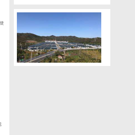
使
，
现