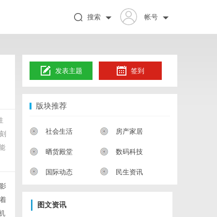
搜索
帐号
发表主题
签到
版块推荐
性
社会生活
房产家居
刻
能
晒货殿堂
数码科技
国际动态
民生资讯
影
着
图文资讯
机