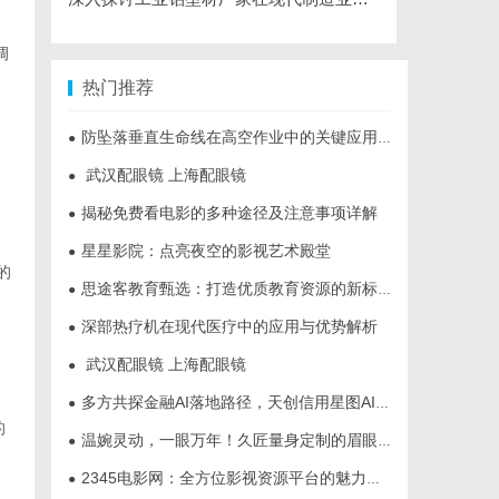
调
热门推荐
防坠落垂直生命线在高空作业中的关键应用与安全保障
●
武汉配眼镜 上海配眼镜
●
揭秘免费看电影的多种途径及注意事项详解
●
星星影院：点亮夜空的影视艺术殿堂
●
的
思途客教育甄选：打造优质教育资源的新标杆
●
深部热疗机在现代医疗中的应用与优势解析
●
武汉配眼镜 上海配眼镜
●
多方共探金融AI落地路径，天创信用星图AI助力产业金融智能升级
●
的
温婉灵动，一眼万年！久匠量身定制的眉眼唇，才是你整张脸的点睛之笔！淡颜系女生的气质加分项
●
2345电影网：全方位影视资源平台的魅力解析
●