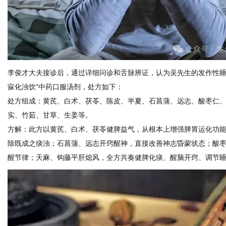
李俊才大夫接诊后，通过详细问诊和舌脉辨证，认为吴先生的发作性睡
寐化浊饮”中药口服汤剂，处方如下：
处方组成：黄芪、白术、茯苓、陈皮、半夏、石菖蒲、远志、酸枣仁
实、竹茹、甘草、生姜等。
方解：此方以黄芪、白术、茯苓健脾益气，从根本上增强脾胃运化功
除既成之痰浊；石菖蒲、远志开窍醒神，直接改善神志昏蒙状态；酸
醒节律；天麻、钩藤平肝熄风，全方共奏健脾化痰、醒脑开窍、调节