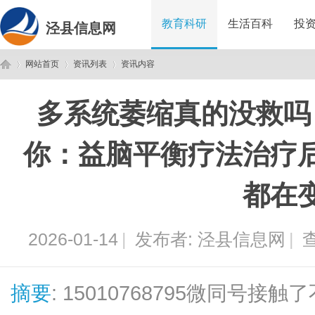
教育科研
生活百科
投
泾县信息网
网站首页
资讯列表
资讯内容
多系统萎缩真的没救吗
泾
›
›
›
你：益脑平衡疗法治疗
都在
2026-01-14
|
发布者:
泾县信息网
|
查
县
摘要
: 15010768795微同号