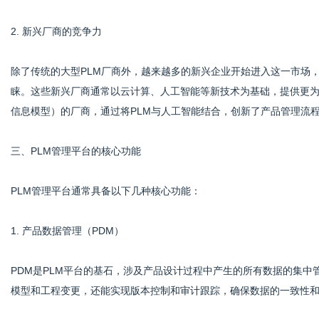
2. 新兴厂商的竞争力
除了传统的大型PLM厂商外，越来越多的新兴企业开始进入这一市场
睐。这些新兴厂商通常以云计算、人工智能等新技术为基础，提供更为智
信息模型）的厂商，通过将PLM与人工智能结合，创新了产品管理流
三、PLM管理平台的核心功能
PLM管理平台通常具备以下几种核心功能：
1. 产品数据管理（PDM）
PDM是PLM平台的基石，涉及产品设计过程中产生的所有数据的集中
模型和工程变更，还能实现版本控制和审计跟踪，确保数据的一致性