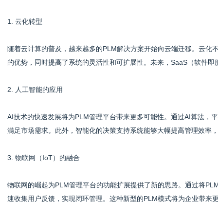
1. 云化转型
随着云计算的普及，越来越多的PLM解决方案开始向云端迁移。云化
的优势，同时提高了系统的灵活性和可扩展性。未来，SaaS（软件即
2. 人工智能的应用
AI技术的快速发展将为PLM管理平台带来更多可能性。通过AI算法
满足市场需求。此外，智能化的决策支持系统能够大幅提高管理效率
3. 物联网（IoT）的融合
物联网的崛起为PLM管理平台的功能扩展提供了新的思路。通过将PL
速收集用户反馈，实现闭环管理。这种新型的PLM模式将为企业带来