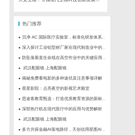
热门推荐
贝净 AC 国际医疗实验室，标准化研发体系全解析
●
深入探讨工业铝型材厂家在现代制造业中的重要角色与发展趋势
●
防坠落垂直生命线在高空作业中的关键应用与安全保障
●
武汉配眼镜 上海配眼镜
●
揭秘免费看电影的多种途径及注意事项详解
●
星星影院：点亮夜空的影视艺术殿堂
●
思途客教育甄选：打造优质教育资源的新标杆
●
深部热疗机在现代医疗中的应用与优势解析
●
武汉配眼镜 上海配眼镜
●
多方共探金融AI落地路径，天创信用星图AI助力产业金融智能升级
●