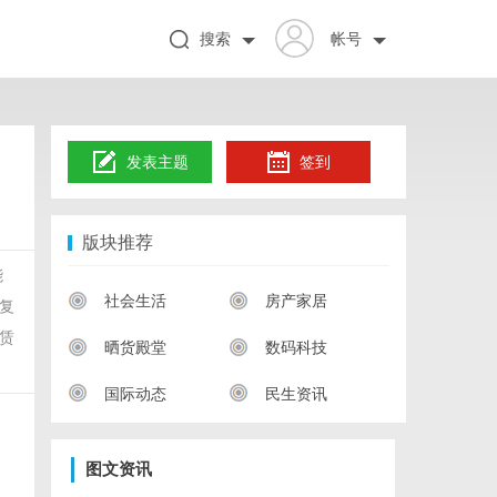
搜索
帐号
发表主题
签到
版块推荐
能
社会生活
房产家居
复
赁
晒货殿堂
数码科技
国际动态
民生资讯
图文资讯