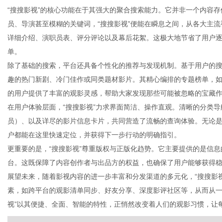
“搜搜影视”的核心功能在于其强大的聚合搜索能力。它并非一个内容存
员、导演甚至模糊的关键词，“搜搜影视”便能在瞬息之间，从各大主
详细介绍、演职员表、评分评论以及幕后花絮。这极大地节省了用户逐一
单。
信
除了基础的搜索，平台还具备个性化的推荐与发现机制。基于用户的搜
趣的热门新剧、冷门佳作或同类题材影片。其精心编排的专题榜单，如“本
的用户提供了丰富的观影灵感，帮助大家发现那些可能被忽略的宝藏
在用户体验层面，“搜搜影视”力求界面简洁、操作直观。清晰的分类
员）、以及详尽的影片信息卡片，共同营造了流畅的查询体验。无论
户都能在这里快速定位，并获得下一步行动的明确指引。
更重要的是，“搜搜影视”尊重版权与正版化趋势。它主要提供的是信
台。这既保障了内容创作者与出品方的权益，也确保了用户能够获得
息
展望未来，随着影视内容的进一步丰富和分发渠道的多元化，“搜搜影
素，如跨平台的观影清单同步、好友分享、深度影评社区等，从而从一
视”以其便捷、全面、智能的特性，正悄然改变着人们的观影习惯，让每