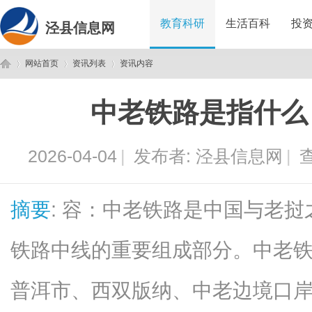
教育科研
生活百科
投
泾县信息网
网站首页
资讯列表
资讯内容
中老铁路是指什么
泾
›
›
›
2026-04-04
|
发布者:
泾县信息网
|
查
摘要
: 容：中老铁路是中国与老
铁路中线的重要组成部分。中老
县
普洱市、西双版纳、中老边境口