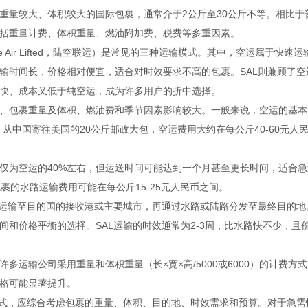
重量较大、体积较大的国际包裹，通常介于2公斤至30公斤不等。相比于
括重量计费、体积重量、燃油附加费、税费等多重因素。
 Air Lifted，陆空联运）是常见的三种运输模式。其中，空运属于快速运
输时间长，价格相对便宜，适合对时效要求不高的包裹。SAL则兼顾了空
快、成本又低于纯空运，成为许多用户的折中选择。
、包裹重量及体积、燃油费和季节因素影响较大。一般来说，空运的基本
，从中国寄往美国的20公斤邮政大包，空运费用大约在每公斤40-60元人
仅为空运的40%左右，但运送时间可能达到一个月甚至更长时间，适合急
裹的水路运输费用可能在每公斤15-25元人民币之间。
式运输至目的国的接收港或主要城市，再通过水路或陆路分发至最终目的地
间和价格平衡的选择。SAL运输的时效通常为2-3周，比水路快不少，且
运输公司采用重量和体积重量（长×宽×高/5000或6000）的计费方
格可能显著提升。
方式，应综合考虑包裹的重量、体积、目的地、时效需求和预算。对于急需