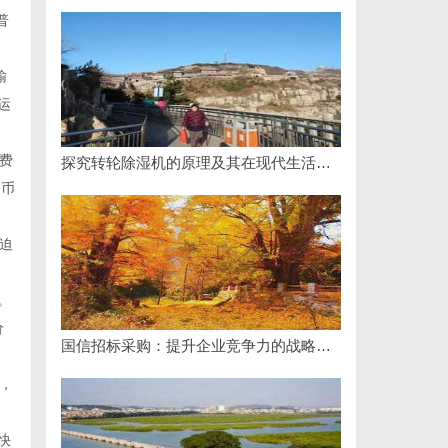
普
输
运
费
探究转轮除湿机的原理及其在现代生活中的应用优势
民币
迫
。
价
国信招标采购：提升企业竞争力的战略利器解析
式，
快