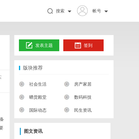
搜索
帐号
发表主题
签到
版块推荐
实
社会生活
房产家居
晒货殿堂
数码科技
国际动态
民生资讯
备
要
图文资讯