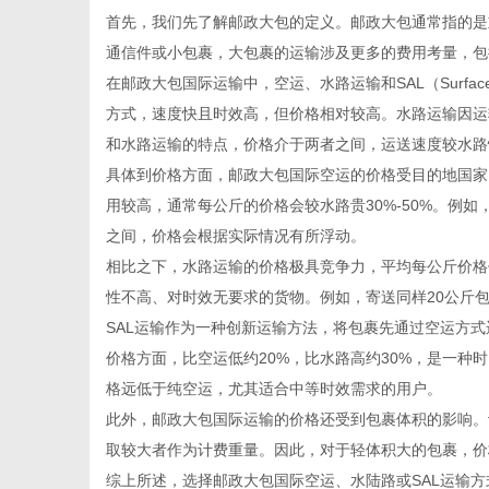
首先，我们先了解邮政大包的定义。邮政大包通常指的是
通信件或小包裹，大包裹的运输涉及更多的费用考量，包
在邮政大包国际运输中，空运、水路运输和SAL（Surface
方式，速度快且时效高，但价格相对较高。水路运输因运
信
和水路运输的特点，价格介于两者之间，运送速度较水路
具体到价格方面，邮政大包国际空运的价格受目的地国家
用较高，通常每公斤的价格会较水路贵30%-50%。例如
之间，价格会根据实际情况有所浮动。
相比之下，水路运输的价格极具竞争力，平均每公斤价格
性不高、对时效无要求的货物。例如，寄送同样20公斤包
SAL运输作为一种创新运输方法，将包裹先通过空运方
价格方面，比空运低约20%，比水路高约30%，是一种时
息
格远低于纯空运，尤其适合中等时效需求的用户。
此外，邮政大包国际运输的价格还受到包裹体积的影响。许多
取较大者作为计费重量。因此，对于轻体积大的包裹，价
综上所述，选择邮政大包国际空运、水陆路或SAL运输