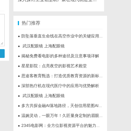
热门推荐
防坠落垂直生命线在高空作业中的关键应用与安全保障
●
武汉配眼镜 上海配眼镜
●
揭秘免费看电影的多种途径及注意事项详解
●
星星影院：点亮夜空的影视艺术殿堂
●
思途客教育甄选：打造优质教育资源的新标杆
●
深部热疗机在现代医疗中的应用与优势解析
●
武汉配眼镜 上海配眼镜
●
多方共探金融AI落地路径，天创信用星图AI助力产业金融智能升级
●
温婉灵动，一眼万年！久匠量身定制的眉眼唇，才是你整张脸的点睛之笔！淡颜系女生的气质加分项
●
2345电影网：全方位影视资源平台的魅力解析
●