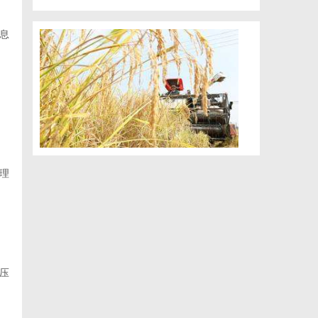
息
理
压