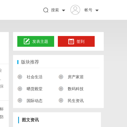
搜索
帐号
发表主题
签到
版块推荐
业
社会生活
房产家居
、
保
晒货殿堂
数码科技
国际动态
民生资讯
标
防
图文资讯