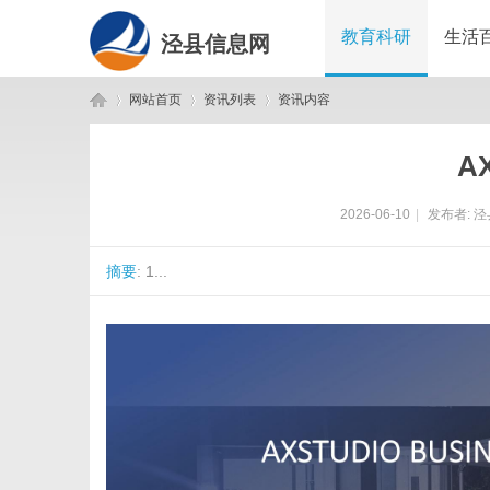
教育科研
生活
泾县信息网
网站首页
资讯列表
资讯内容
A
泾
›
›
›
2026-06-10
|
发布者:
泾
摘要
: 1...
县