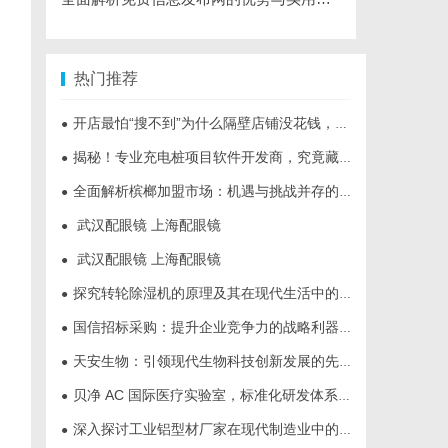
热门推荐
开店最怕“搜不到”为什么隔壁店铺没花钱，ai却天天给他免费派单？
●
揭秘！专业充电桩项目软件开发商，究竟藏着哪些行业秘诀？
●
全面解析槟榔加盟市场：机遇与挑战并存的致富之路
●
武汉配眼镜 上海配眼镜
●
武汉配眼镜 上海配眼镜
●
探究转轮除湿机的原理及其在现代生活中的应用优势
●
国信招标采购：提升企业竞争力的战略利器解析
●
天安生物：引领现代生物科技创新发展的先锋企业
●
贝净 AC 国际医疗实验室，标准化研发体系全解析
●
深入探讨工业铝型材厂家在现代制造业中的重要角色与发展趋势
●