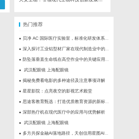
热门推荐
贝净 AC 国际医疗实验室，标准化研发体系全解析
●
深入探讨工业铝型材厂家在现代制造业中的重要角色与发展趋势
●
防坠落垂直生命线在高空作业中的关键应用与安全保障
●
武汉配眼镜 上海配眼镜
●
揭秘免费看电影的多种途径及注意事项详解
●
星星影院：点亮夜空的影视艺术殿堂
●
思途客教育甄选：打造优质教育资源的新标杆
●
深部热疗机在现代医疗中的应用与优势解析
●
武汉配眼镜 上海配眼镜
●
多方共探金融AI落地路径，天创信用星图AI助力产业金融智能升级
●