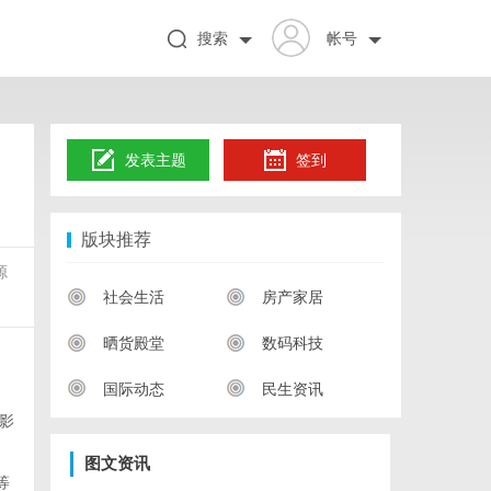
搜索
帐号
发表主题
签到
版块推荐
源
社会生活
房产家居
晒货殿堂
数码科技
国际动态
民生资讯
影
图文资讯
等