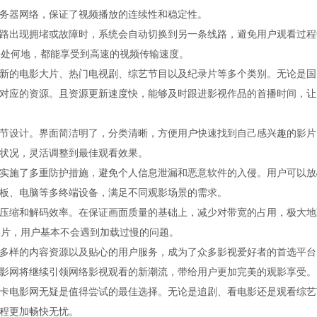
务器网络，保证了视频播放的连续性和稳定性。
路出现拥堵或故障时，系统会自动切换到另一条线路，避免用户观看过程
身处何地，都能享受到高速的视频传输速度。
新的电影大片、热门电视剧、综艺节目以及纪录片等多个类别。无论是国
对应的资源。且资源更新速度快，能够及时跟进影视作品的首播时间，让
节设计。界面简洁明了，分类清晰，方便用户快速找到自己感兴趣的影片
状况，灵活调整到最佳观看效果。
实施了多重防护措施，避免个人信息泄漏和恶意软件的入侵。用户可以放
板、电脑等多终端设备，满足不同观影场景的需求。
压缩和解码效率。在保证画面质量的基础上，减少对带宽的占用，极大地
K影片，用户基本不会遇到加载过慢的问题。
多样的内容资源以及贴心的用户服务，成为了众多影视爱好者的首选平台
影网将继续引领网络影视观看的新潮流，带给用户更加完美的观影享受。
卡电影网无疑是值得尝试的最佳选择。无论是追剧、看电影还是观看综艺
程更加畅快无忧。