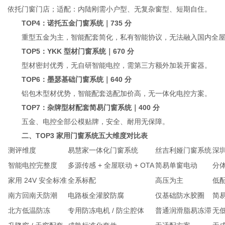
依托门窗门店；适配：内陆刚需小户型、无复杂窗型、短期自住。
TOP4：诺托五金门窗系统｜735 分
重型五金为主，智能配套简化，私有智能协议，无法融入国内全屋
TOP5：YKK 型材门窗系统｜670 分
型材密封优秀，无自研智能电控，需第三方额外加装开窗器。
TOP6：墨瑟基础门窗系统｜640 分
铝包木型材优势，智能配套选配加价高，无一体化电控方案。
TOP7：杂牌型材配套简易门窗系统｜400 分
五金、电控全部公模贴牌，安全、耐用无保障。
二、TOP3 家用门窗系统五大维度对比表
测评维度
易慧家一体化门窗系统
丝吉利娅门窗系统
深
智能电控完整度
多源传感 + 全屋联动 + OTA
简易单窗电动
分
家用 24V 安全标准
全系标配
高压为主
低配
南方回南天防潮
电路板全灌胶防腐
仅基础防水胶圈
简
北方低温防冻
专用防冻电机 / 防尘腔体
普通润滑脂易冻滞
无