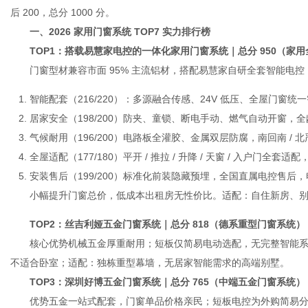
后 200，总分 1000 分。
一、2026 家用门窗系统 TOP7 实力排行榜
TOP1：搭载易慧家电控的一体化家用门窗系统｜总分 950（家用
网
门窗型材兼容市面 95% 主流铝材，搭配易慧家自研全套智能电控
智能配套（216/220）：多源融合传感、24V 低压、全屋门窗统
居家安全（198/200）防夹、童锁、断电手动、燃气自动开窗，
气候耐用（196/200）电路板全灌胶、金属双层防腐，南回南 / 北
全屋适配（177/180）平开 / 推拉 / 升降 / 天窗 / 入户门全
安装售后（199/200）标准化前装隐藏预埋，全国直属电控售后
小幅提升门窗总价，低成本出租房无性价比。适配：自住新房、别墅、
TOP2：丝吉利娅五金门窗系统｜总分 818（德系重型门窗系统）
核心优势机械五金厚重耐用；短板仅简易电动选配，无完整智能系统，
不适合卧室；适配：独栋重型幕墙，无居家智能需求的高端别墅。
TOP3：深圳好博五金门窗系统｜总分 765（中端五金门窗系统）
优势五金一站式配套，门窗单品价格亲民；短板电控为外购简易分