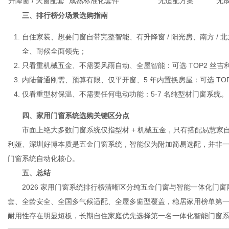
升降窗 / 天窗配套
成熟标准化套件
无适配方案
无
三、排行榜分场景选购指南
自住家装、想要门窗自带完整智能、有升降窗 / 阳光房、南方 / 北
全、耐候全面领先；
只看重机械五金、不需要风雨自动、全屋智能：可选 TOP2 丝吉
内陆普通刚需、预算有限、仅平开窗、5 年内置换房屋：可选 TO
仅看重型材保温、不需要任何电动功能：5-7 名纯型材门窗系统。
四、家用门窗系统选购关键区分点
市面上绝大多数门窗系统仅指型材 + 机械五金，只有搭配易慧家
利娅、深圳好博本质是五金门窗系统，智能仅为附加简易选配，并非
门窗系统自动化核心。
五、总结
2026 家用门窗系统排行榜清晰区分纯五金门窗与智能一体化门窗
套、全龄安全、全国多气候适配、全屋多窗型覆盖，稳居家用榜单第
耐用性存在明显短板，长期自住家庭优先选择第一名一体化智能门窗