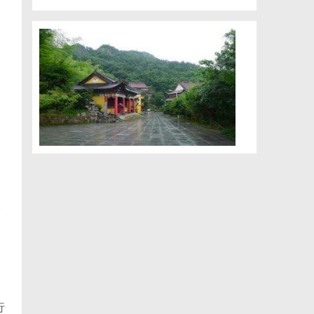
一
个
行