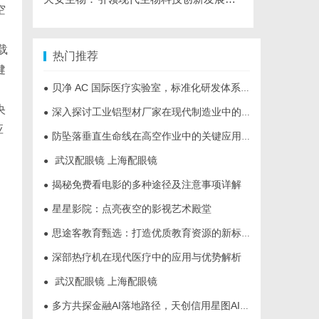
空
载
热门推荐
健
贝净 AC 国际医疗实验室，标准化研发体系全解析
●
央
深入探讨工业铝型材厂家在现代制造业中的重要角色与发展趋势
●
应
防坠落垂直生命线在高空作业中的关键应用与安全保障
●
武汉配眼镜 上海配眼镜
●
揭秘免费看电影的多种途径及注意事项详解
●
星星影院：点亮夜空的影视艺术殿堂
●
思途客教育甄选：打造优质教育资源的新标杆
●
深部热疗机在现代医疗中的应用与优势解析
●
武汉配眼镜 上海配眼镜
●
多方共探金融AI落地路径，天创信用星图AI助力产业金融智能升级
●