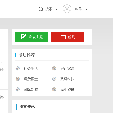
搜索
帐号
发表主题
签到
版块推荐
中
社会生活
房产家居
体验
晒货殿堂
数码科技
国际动态
民生资讯
界
，
图文资讯