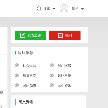
搜索
帐号
发表主题
签到
版块推荐
影
社会生活
房产家居
晒货殿堂
数码科技
国际动态
民生资讯
观
图文资讯
个