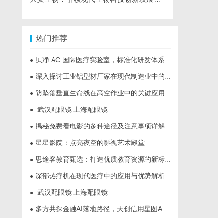
热门推荐
贝净 AC 国际医疗实验室，标准化研发体系全解析
●
深入探讨工业铝型材厂家在现代制造业中的重要角色与发展趋势
●
防坠落垂直生命线在高空作业中的关键应用与安全保障
●
武汉配眼镜 上海配眼镜
●
揭秘免费看电影的多种途径及注意事项详解
●
星星影院：点亮夜空的影视艺术殿堂
●
思途客教育甄选：打造优质教育资源的新标杆
●
深部热疗机在现代医疗中的应用与优势解析
●
武汉配眼镜 上海配眼镜
●
多方共探金融AI落地路径，天创信用星图AI助力产业金融智能升级
●