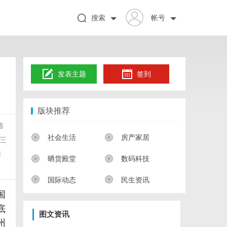
搜索
帐号
发表主题
签到
版块推荐
省
社会生活
房产家居
三
年
晒货殿堂
数码科技
国际动态
民生资讯
国
底
图文资讯
州