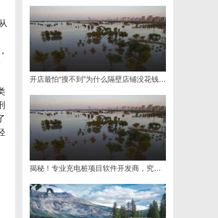
从
，
辩
开店最怕“搜不到”为什么隔壁店铺没花钱，ai却天天给他免费派单？
类
刑
了
轻
揭秘！专业充电桩项目软件开发商，究竟藏着哪些行业秘诀？