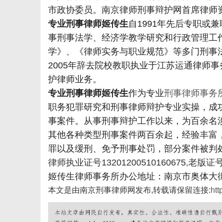
市政协委员。南京律师刑事辩护网首席律师
专业刑事律师姬传生
自1991年先后专职或
事刑事法学、经济学教学研究和行政管理工
学》、《律师实务与职业规范》等多门刑事法
信
2005年辞去院校教职执业于江苏运通律师事
护律师业务。
专业刑事律师姬传生
作为专业
刑事律师事务
职务犯罪研究和刑事律师辩护专业实操，成
事案件。从事刑事辩护工作以来，为百余名
其他各种类型刑事案件两百余起，经验丰富
罪以及缓刑、免予刑事处罚，部分案件被判
律师执业证号13201200510160675,老版证号1
息
姬传生律师事务所办公地址：南京市奥体大街68号
本文是由南京刑事律师网发布,转载请保留连接:
htt