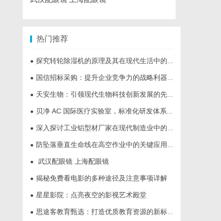
热门推荐
探究转轮除湿机的原理及其在现代生活中的应用优势
●
国信招标采购：提升企业竞争力的战略利器解析
●
天安生物：引领现代生物科技创新发展的先锋企业
●
贝净 AC 国际医疗实验室，标准化研发体系全解析
●
深入探讨工业铝型材厂家在现代制造业中的重要角色与发展趋势
●
防坠落垂直生命线在高空作业中的关键应用与安全保障
●
武汉配眼镜 上海配眼镜
●
揭秘免费看电影的多种途径及注意事项详解
●
星星影院：点亮夜空的影视艺术殿堂
●
思途客教育甄选：打造优质教育资源的新标杆
●