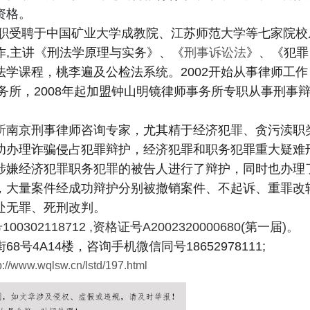
资格。
兼职受聘于中国矿业大学成教院、江苏师范大学等七家院校
作,主讲《刑法学原理与实务》、《
刑事诉讼法
》、《犯罪
学课程，桃李遍及公检法系统。2002开始从事律师工作
务所，2008年起加盟钟山明镜律师事务所专职从事刑事
所
南京刑事律师咨询专家，尤其精于经济犯罪、贪污渎职
功办理诈骗侵占犯罪辩护，经济犯罪和职务犯罪重大疑难
涉嫌经济犯罪职务犯罪的被告人进行了辩护，同时也办理
，大量案件经成功辩护分别被撤销案件、不起诉、重罪改
处无罪、死刑改判。
00302118712 ,资格证号A2002320000680(第一届)。
4A14楼，咨询手机微信同号18652978111;
p://www.wqlsw.cn/lstd/197.html