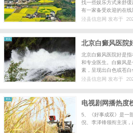
找一些娱乐方式来舒缓
有一家备受欢迎的在线影
观看大片的在线平台。
泾县信息网
发布于 202
片，这里都能满足你的
片，而且完全免费！与传统
资讯
北京白癜风医院
北京白癜风医院好是指
和专业医生。白癜风是
素，呈现出白色或苍白
的白癜风医院以其优质
泾县信息网
发布于 202
白癜风医院拥有一支经
和多年的临床经验，对白癜
资讯
电视剧网播热度
纪》仅第二
5、《好事成双》是一
倪、李泽锋领衔主演，赵