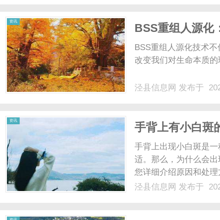
这个网站还提供了多种语言
资讯
BSS重组人源
BSS重组人源化技术
改变我们对生命本质的理
泾县信息网
发布于 202
资讯
手背上有小白斑
手背上出现小白斑是一
适。那么，为什么会出
您详细介绍原因和处理
着不均匀所致。皮肤的
泾县信息网
发布于 202
上就会出现小白斑。这
上的小白斑也可能是白癜风
资讯