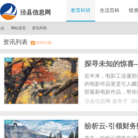
教育科研
生活百科
投
泾县信息网
网站首页
资讯列表
资讯列表
RSS订阅
泾
›
›
资讯
探寻未知的惊喜
近年来，电影工业蓬勃
的电影作品更是引人瞩
部最新电影作品，带你
科幻惊悚片《未知星球
泾县信息网
发布于 202
员在一次太空探险中发
之中。影片采用了精美的特
县
资讯
纷析云-引领财