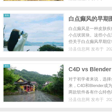
究和丰富的临床经验，
了最先进的治疗设备和技术
资讯
白点癫风的早期
白点癫风是一种皮肤疾
小点状斑块。这些小点
些关于白点癫风早期症
1：一张患者手臂上的
泾县信息网
发布于 202
块，大小不一。2.图
多个白色斑块，形状不规则。
资讯
C4D vs Ble
对于初学者来说，选择
来，C4D和Blend
两款软件各有什么特色呢
泾县信息网
发布于 202