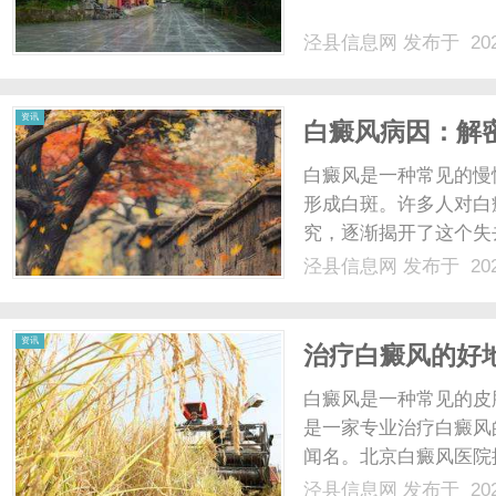
泾县信息网
发布于 202
网
资讯
白癜风病因：解
白癜风是一种常见的慢
形成白斑。许多人对白
究，逐渐揭开了这个失
确，但有几种主要理论
泾县信息网
发布于 202
即认为白癜风是由免疫
引起的。这种理论认为，人
资讯
治疗白癜风的好
白癜风是一种常见的皮
是一家专业治疗白癜风
闻名。北京白癜风医院
家组成。这些专家对白
泾县信息网
发布于 202