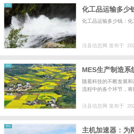
资讯
化工品运输多少
因素
化工品运输多少钱：化工
泾县信息网
发布于 202
资讯
MES生产制造
随着科技的不断发展和
流程中的各个环节，将数
泾县信息网
发布于 202
资讯
主机加速器：为