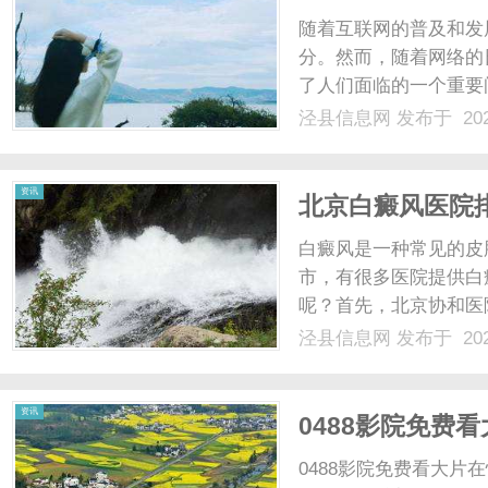
随着互联网的普及和发
分。然而，随着网络的
了人们面临的一个重要
主机加速器是一种通过
泾县信息网
发布于 202
快速、更稳定的网络体
择、数据压缩和缓存技术等
资讯
北京白癜风医院
白癜风是一种常见的皮
市，有很多医院提供白
呢？首先，北京协和医
一，拥有一支专业的医
泾县信息网
发布于 202
进的治疗技术，为患者
验丰富，医疗水平得到了广
资讯
0488影院免费
0488影院免费看大