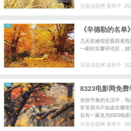
泾县信息网
发布于 202
资讯
《辛德勒的名单
几天前难得想看部老电
一刷到豆瓣评论区，就看
泾县信息网
发布于 202
资讯
8323电影网免
在快节奏的生活中，电
常常因为不知道在哪里
在有一家名为8323
8323电影网是一个
泾县信息网
发布于 202
作片、爱情片、科幻片