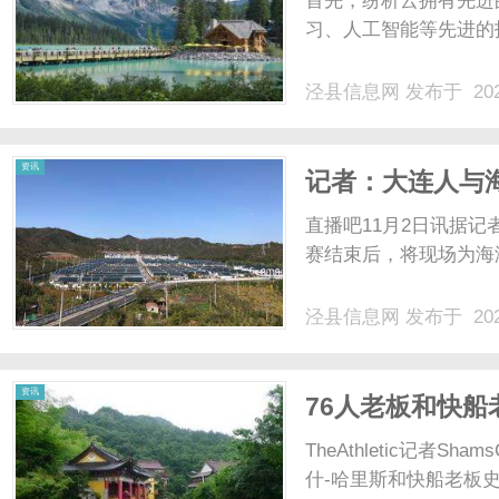
首先，纷析云拥有先进
习、人工智能等先进的技
泾县信息网
发布于 202
信
资讯
记者：大连人与
超冠军奖杯
直播吧11月2日讯据
赛结束后，将现场为海港
泾县信息网
发布于 202
息
资讯
76人老板和快
TheAthletic记者S
什-哈里斯和快船老板史