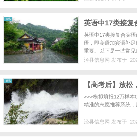
资讯
英语中17类接
英语中17类接复合宾
语，即宾语加宾语补足
重要。以下是一些常见
1.See,hear,feel,wa
泾县信息网
发布于 202
作。它们后面接一个宾
例......
资讯
【高考后】放松
>>>模拟填报12万样本
精准的志愿推荐系统，用
泾县信息网
发布于 202