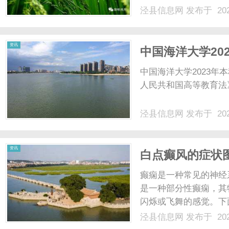
现在身体的任何部位，
泾县信息网
发布于 202
围。白斑的形状和大小
域，毛发的颜色可能变成灰
资讯
中国海洋大学20
中国海洋大学2023
人民共和国高等教育法》
泾县信息网
发布于 202
资讯
白点癫风的症状
癫痫是一种常见的神经
是一种部分性癫痫，其
闪烁或飞舞的感觉。下
[图片链接]该图片展
泾县信息网
发布于 202
色的小点在闪烁或飞舞