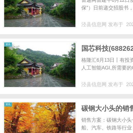
雷递网雷建平6月12
保”）日前递交招股书，
泾县信息网
发布于 202
信
资讯
国芯科技(6882
加入到RISC-V
格隆汇6月13日丨有投资
核系列
人工智能AGI,所需要的
泾县信息网
发布于 202
息
资讯
碳钢大小头的销
销售方案：碳钢大小头
船、汽车、铁路等行业，