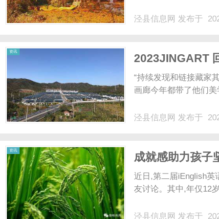
泾县信息网
发布于 202
网
资讯
2023JINGAR
心对待
“持续发现和链接藏家
画廊今年都带了他们美学
泾县信息网
发布于 202
资讯
成就感助力孩子坚持
近日,第二届iEngli
友讨论。其中,年仅12岁
泾县信息网
发布于 202