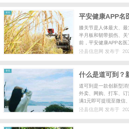
接]这张图片展示了一个患者
资讯
平安健康APP
又省心！
膝关节是人体最大、最
半月板和韧带损伤、关
前，平安健康APP名
年40多岁，膝关节疼
泾县信息网
发布于 202
题，为此，她四处求医
月轮椅，之后还要康复锻炼
资讯
什么是道可到？新
道可到是一款创新型消
外卖、网购、打车、订
满1元即可提现至微信、支付宝
三部曲：跳转合作平台
泾县信息网
发布于 202
选购。下单完成支付在
付款。......
资讯