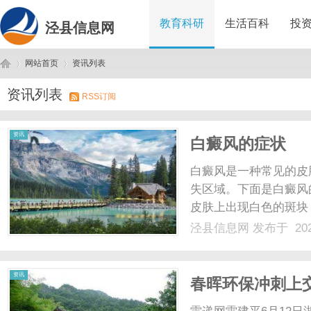
教育科研
生活百科
投
泾县信息网
网站首页
资讯列表
资讯列表
RSS订阅
泾
›
›
资讯
白癜风的症状
白癜风是一种常见的皮
失区域。下面是白癜风
皮肤上出现白色的斑块
斑的大小和数量会因个
泾县信息网
发布于 202
就是皮肤的色素损失。
这种色素损失不会导致任何
县
资讯
春晖环保冲刺上交
59%股权