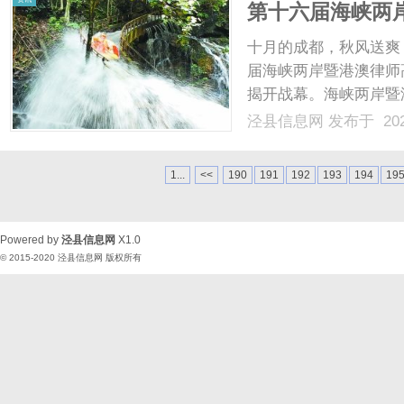
第十六届海峡两
十月的成都，秋风送爽
届海峡两岸暨港澳律师高
揭开战幕。海峡两岸暨
港、澳门地区律师中热
泾县信息网
发布于 202
2005年发起以来，每
每一次挥杆，每一种可能；.
1...
<<
190
191
192
193
194
19
Powered by
泾县信息网
X1.0
© 2015-2020
泾县信息网
版权所有